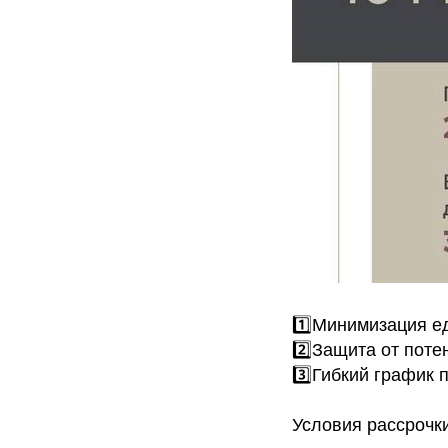
1️⃣Минимизация 
2️⃣Защита от поте
3️⃣Гибкий график 
Условия рассрочки