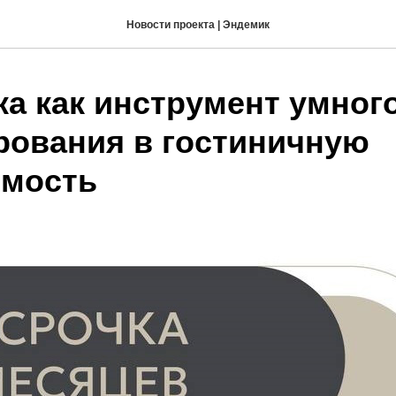
Новости проекта | Эндемик
ка как инструмент умног
рования в гостиничную
мость